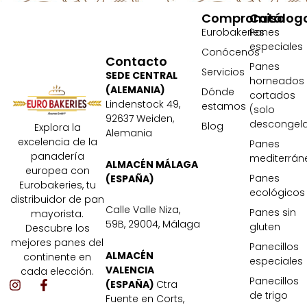
Compromiso
Catálog
Eurobakeries
Panes
especiales
Conócenos
Contacto
Panes
Servicios
SEDE CENTRAL
horneados
(ALEMANIA)
Dónde
cortados
Lindenstock 49,
estamos
(solo
92637 Weiden,
descongela
Blog
Explora la
Alemania
excelencia de la
Panes
panadería
mediterrán
ALMACÉN MÁLAGA
europea con
Panes
(ESPAÑA)
Eurobakeries, tu
ecológicos
distribuidor de pan
Calle Valle Niza,
Panes sin
mayorista.
59B, 29004, Málaga
gluten
Descubre los
mejores panes del
Panecillos
ALMACÉN
continente en
especiales
VALENCIA
cada elección.
Panecillos
I
F
(ESPAÑA)
Ctra
de trigo
n
a
Fuente en Corts,