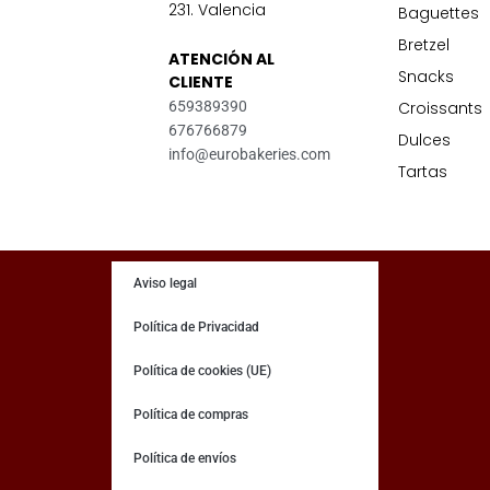
s
c
231. Valencia
Baguettes
t
e
a
b
Bretzel
ATENCIÓN AL
g
o
Snacks
r
o
CLIENTE
a
k
Croissants
659389390
m
-
676766879
f
Dulces
info@eurobakeries.com
Tartas
Aviso legal
Política de Privacidad
Política de cookies (UE)
Política de compras
Política de envíos