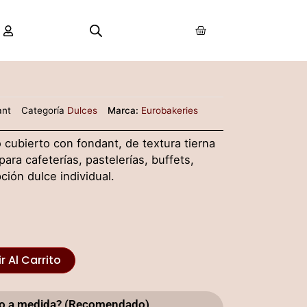
Carrito
ant
Categoría
Dulces
Marca:
Eurobakeries
 cubierto con fondant, de textura tierna
para cafeterías, pastelerías, buffets,
ción dulce individual.
r Al Carrito
sto a medida? (Recomendado)