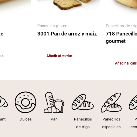
Panes sin gluten
Panecillos de tri
te
3001 Pan de arroz y maíz
718 Panecillo
gourmet
200,00
€
ido
IVA Incluido
200,00
€
IVA Inclu
ito
Añadir al carrito
Añadir al carr
ant
Dulces
Pan
Panecillos
Panecillos
P
de trigo
especiales
eco