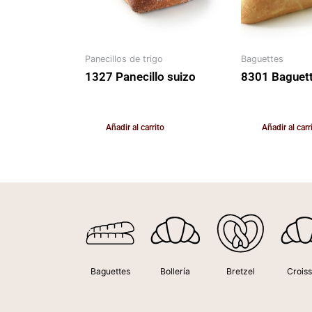
Panecillos de trigo
Baguettes
1327 Panecillo suizo
8301 Baguet
200,00
€
200,00
€
IVA Incluido
IVA Inclu
Añadir al carrito
Añadir al carr
Baguettes
Bollería
Bretzel
Croiss