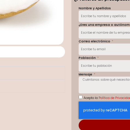
cantidad
Nombre y Apellidos
¿Eres una empresa o autóno
Correo electrónico
Población
Mensaje
Acepto la
Política de Privacid