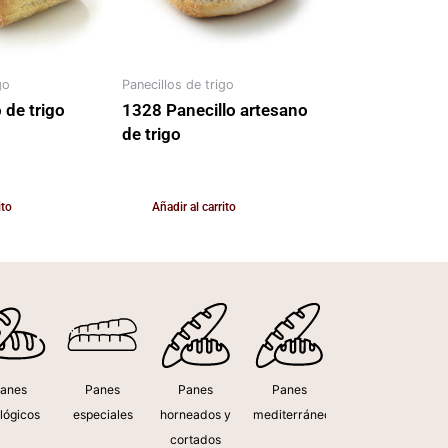
go
Panecillos de trigo
 de trigo
1328 Panecillo artesano
de trigo
200,00
€
ido
IVA Incluido
ito
Añadir al carrito
anes
Panes
Panes
Panes
lógicos
especiales
horneados y
mediterráneos
cortados