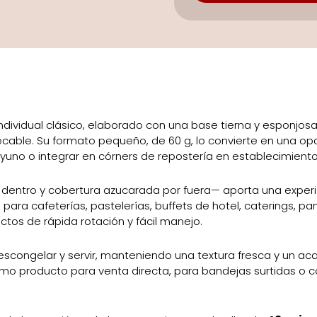
individual clásico, elaborado con una base tierna y esponjo
pecable. Su formato pequeño, de 60 g, lo convierte en una op
uno o integrar en córners de repostería en establecimientos
 dentro y cobertura azucarada por fuera— aporta una experi
para cafeterías, pastelerías, buffets de hotel, caterings, p
tos de rápida rotación y fácil manejo.
escongelar y servir, manteniendo una textura fresca y un ac
como producto para venta directa, para bandejas surtidas 