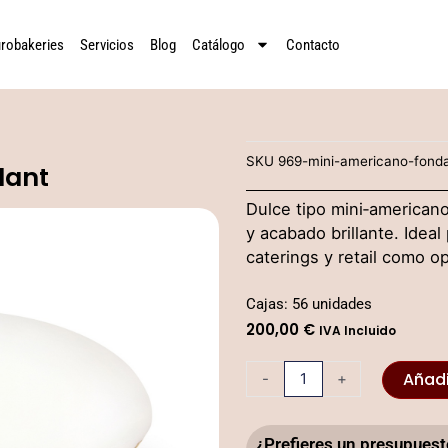
robakeries
Servicios
Blog
Catálogo
Contacto
SKU
969-mini-americano-fond
dant
Dulce tipo mini‐americano
y acabado brillante. Ideal 
caterings y retail como op
Cajas: 56 unidades
200,00
€
IVA Incluido
969
Añadi
-
+
Mini-
americano
fondant
¿Prefieres un presupue