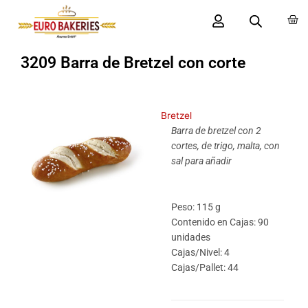
Ir
Carr
al
contenido
3209 Barra de Bretzel con corte
Bretzel
Barra de bretzel con 2
cortes, de trigo, malta, con
sal para añadir
Peso: 115 g
Contenido en Cajas: 90
unidades
Cajas/Nivel: 4
Cajas/Pallet: 44