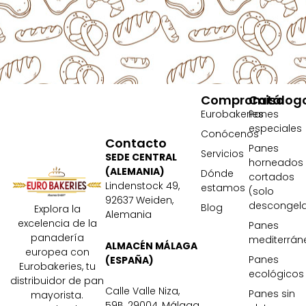
Compromiso
Catálog
Eurobakeries
Panes
especiales
Conócenos
Contacto
Panes
Servicios
SEDE CENTRAL
horneados
(ALEMANIA)
Dónde
cortados
Lindenstock 49,
estamos
(solo
92637 Weiden,
descongela
Blog
Explora la
Alemania
excelencia de la
Panes
panadería
mediterrán
ALMACÉN MÁLAGA
europea con
Panes
(ESPAÑA)
Eurobakeries, tu
ecológicos
distribuidor de pan
Calle Valle Niza,
Panes sin
mayorista.
59B, 29004, Málaga