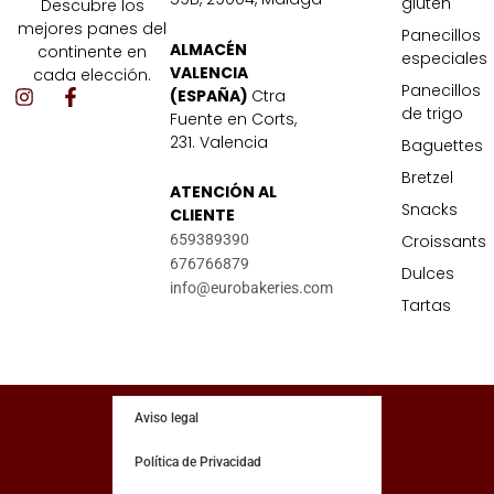
gluten
Descubre los
mejores panes del
Panecillos
ALMACÉN
continente en
especiales
VALENCIA
cada elección.
Panecillos
I
F
(ESPAÑA)
Ctra
de trigo
n
a
Fuente en Corts,
s
c
231. Valencia
Baguettes
t
e
a
b
Bretzel
ATENCIÓN AL
g
o
Snacks
r
o
CLIENTE
a
k
Croissants
659389390
m
-
676766879
f
Dulces
info@eurobakeries.com
Tartas
Aviso legal
Política de Privacidad