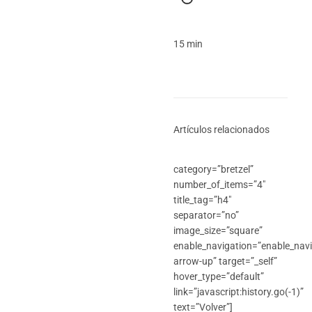
15 min
Artículos relacionados
category=”bretzel”
number_of_items=”4″
title_tag=”h4″
separator=”no”
image_size=”square”
enable_navigation=”enable_navig
arrow-up” target=”_self”
hover_type=”default”
link=”javascript:history.go(-1)”
text=”Volver”]